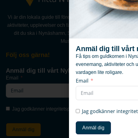
Vi är din lokala guide till företag, föreningar, evenemang,
aktiviteter, upplevelser och fastigheter .Vi hjälper dig hitta
dit du ska i Nynäshamn, Sorunda, Ösmo, Torö eller
Muskö.
Anmäl dig till vår
Följ oss gärna!
Få tips om guldkornen i Nyn
evenemang, aktiviteter och 
Anmäl dig till vårt Nyhetsbrev
vardagen lite roligare.
Email
Email
Jag godkänner integritetspolicyn
Jag godkänner integrite
Anmäl dig
Anmäl dig