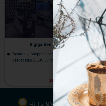
Elgiganten Nynäshamn
Elektronik
,
Shopping och Butiker
Fredsgatan 5
,
149 30
Nynäshamn
Läs mera
Stängt
:
10:00 - 18:00