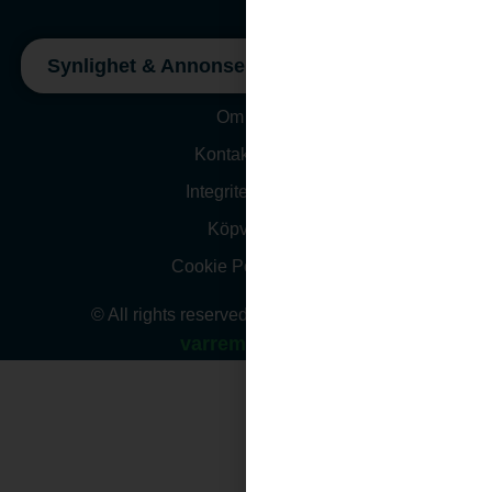
Synlighet & Annonsering
Om oss
Kontakta Oss
Integritetspolicy
Köpvillkor
Cookie Policy (EU)
© All rights reserved. Website design by
varremedia.se