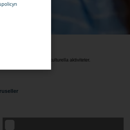
spolicyn
per av arrangemang och kulturella aktiviteter.
ruseller