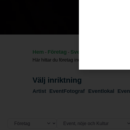
Hem
Företag
Sverige
Stockholms lä
-
-
-
Här hittar du företag inom event, nöje och kultur
Välj inriktning
Artist
EventFotograf
Eventlokal
Even
Välj söktyp
Kategori