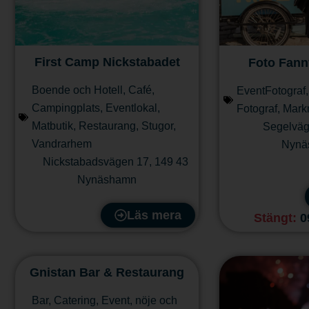
First Camp Nickstabadet
Foto Fann
Boende och Hotell
,
Café
,
EventFotograf
Campingplats
,
Eventlokal
,
Fotograf
,
Mark
Matbutik
,
Restaurang
,
Stugor
,
Segelväg
Vandrarhem
Nynä
Nickstabadsvägen 17
,
149 43
Nynäshamn
Läs mera
Stängt
:
0
Gnistan Bar & Restaurang
Bar
,
Catering
,
Event, nöje och