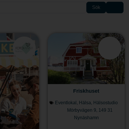
Sök
Advan
Sök
Friskhuset
Eventlokal
,
Hälsa
,
Hälsostudio
Mörbyvägen 9
,
149 31
Nynäshamn