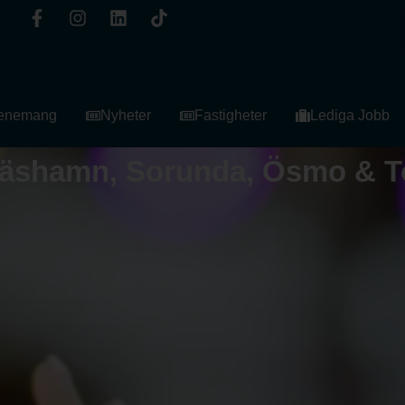
enemang
Nyheter
Fastigheter
Lediga Jobb
ynäshamn, Sorunda, Ösmo & T