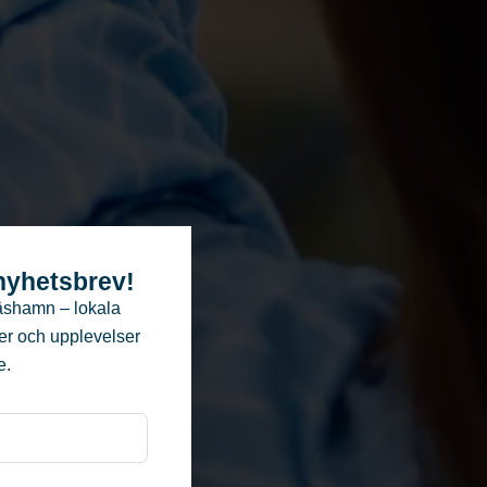
 nyhetsbrev!
äshamn – lokala
ter och upplevelser
e.