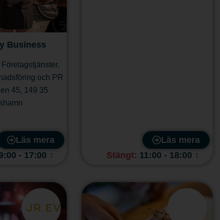
y Business
,
Företagstjänster
,
nadsföring och PR
en 45
,
149 35
shamn
Läs mera
Läs mera
9:00 - 17:00
Stängt
:
11:00 - 18:00