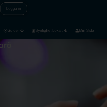
Logga in
Guider
Synlighet Lokalt
Min Sida
orö