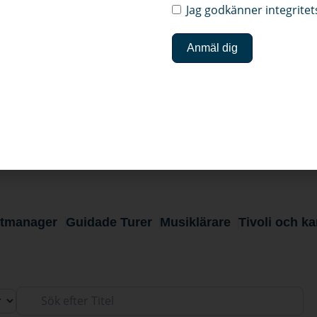
Jag godkänner integritet
Anmäl dig
n
Nynäshamn
-
-
Event, nöje och Kultur
 i Nynäshamns kommun. Det blir enklare att hitta rätt för olika ty
tmanager
Guidade Turer
Musiklärare
Tivoli och ka
Sök efter Titel