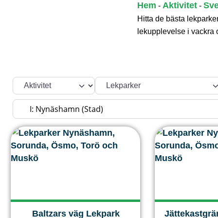
Hitta de bästa lekpar
lekupplevelse i vackra
Välj söktyp
Kategori
Sök efter plats
Baltzars väg Lekpark
Jättekastgrä