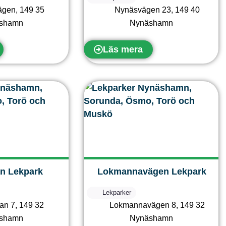
ägen
,
149 35
Nynäsvägen 23
,
149 40
shamn
Nynäshamn
Läs mera
n Lekpark
Lokmannavägen Lekpark
Lekparker
Vi använder cookies fö
an 7
,
149 32
Lokmannavägen 8
,
149 32
upplevelse på vår web
shamn
Nynäshamn
cookies vi använder e