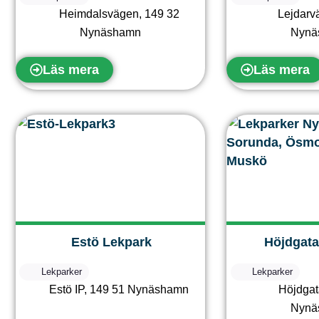
Heimdalsvägen
,
149 32
Lejdarv
Nynäshamn
Nynä
Läs mera
Läs mera
Estö Lekpark
Höjdgata
Lekparker
Lekparker
Estö IP
,
149 51
Nynäshamn
Höjdgat
Nynä