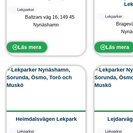
Lek
Lekparker
Lekparker
Baltzars väg 16
,
149 45
Bragev
Nynäshamn
Nynä
Läs mera
Läs mera
Heimdalsvägen Lekpark
Lejdarväg
Lekparker
Lekparker