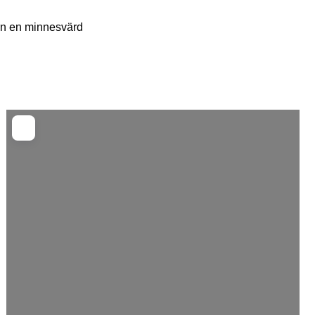
rn en minnesvärd
ced Filters