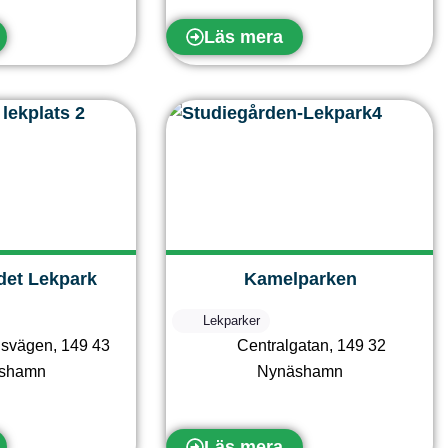
Läs mera
det Lekpark
Kamelparken
Lekparker
dsvägen
,
149 43
Centralgatan
,
149 32
shamn
Nynäshamn
Läs mera