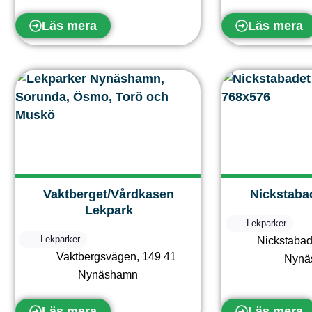
Läs mera
Läs mera
Vaktberget/Vårdkasen
Nickstaba
Lekpark
Lekparker
Lekparker
Nickstaba
Vaktbergsvägen
,
149 41
Nynä
Nynäshamn
Läs mera
Läs mera