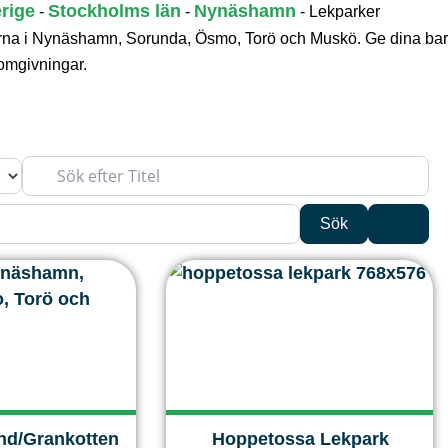
kerna i Nynäshamn, Sorunda, Ösmo, Torö och Muskö. Ge dina ba
 omgivningar.
Sök efter Titel
Sök
Advan
Sök
nd/Grankotten
Hoppetossa Lekpark