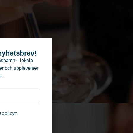
 nyhetsbrev!
äshamn – lokala
ter och upplevelser
e.
spolicyn