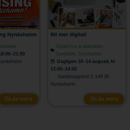
ing Nynäshamn
Bli mer digital!
tiviteter
Öppet hus & aktiviteter
,
 18:00–21:00
Samhälle
,
Sommarlov
ynäshamn
Dagligen 10–14 augusti, kl
12:00–14:00
Stadshusgränd 3
,
149 30
Nynäshamn
Läs mera
Läs mera