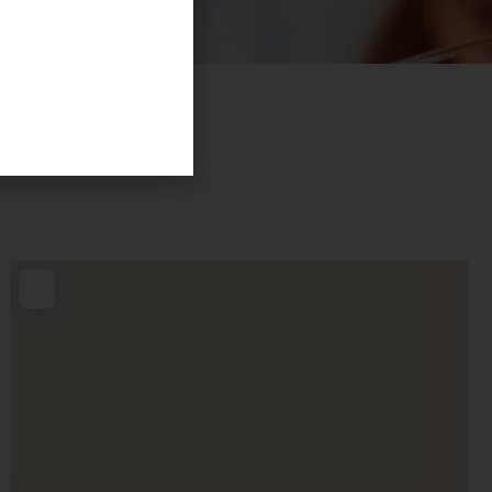
iviteter
smo, Torö och Muskö