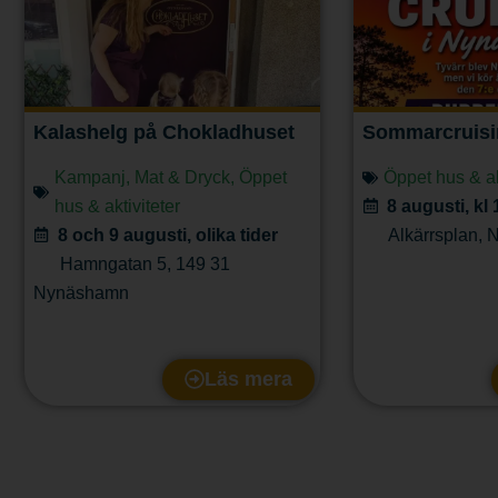
Kalashelg på Chokladhuset
Sommarcruis
Kampanj
,
Mat & Dryck
,
Öppet
Öppet hus & ak
hus & aktiviteter
8 augusti, kl
8 och 9 augusti, olika tider
Alkärrsplan
,
N
Hamngatan 5
,
149 31
Nynäshamn
Läs mera