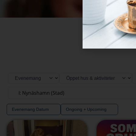
Hem
Evenemang
-
-
Här hittar ni Öppet hus
Välj söktyp
Kategori
Sök efter plats
Evenemang Datum
Ongoing + Upcoming