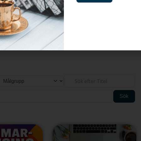
Sverige
Stockholms län
Nynäshamn
-
-
-
Öppet hus & akt
 & aktiviteter från våra lokala företag i Nynäshamn, Sorunda, Ö
Sök efter Titel
Sök
Sök