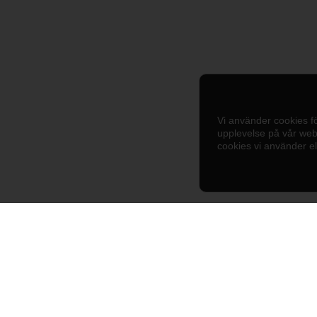
Vi använder cookies fö
upplevelse på vår web
cookies vi använder e
lokala företag i Nynäshamn, Sorunda, Ösmo, Torö och Muskö