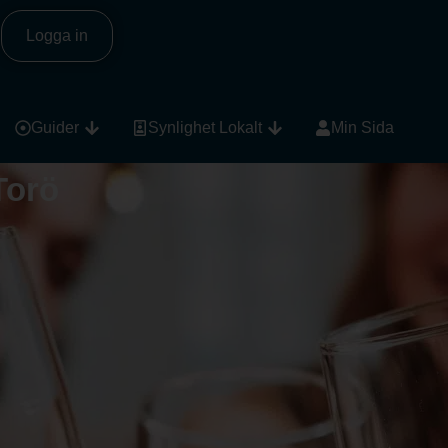
Logga in
Guider
Synlighet Lokalt
Min Sida
Torö