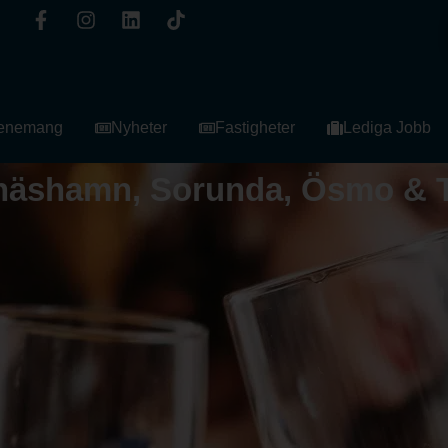
enemang
Nyheter
Fastigheter
Lediga Jobb
Nynäshamn, Sorunda, Ösmo & 