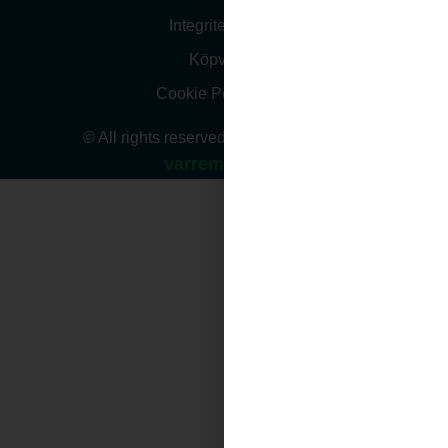
Integritetspolicy
Köpvillkor
Cookie Policy (EU)
© All rights reserved. Website design by
varremedia.se