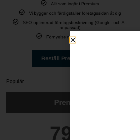
Allt som ingår i Premium
Vi bygger och färdigställer företagssidan åt dig
SEO-optimerad företagsbeskrivning (Google- och AI-
anpassad)
Förnyelse nästa år: 795 kr/år
Beställ Premium Plus
Populär
Premium
795
kr