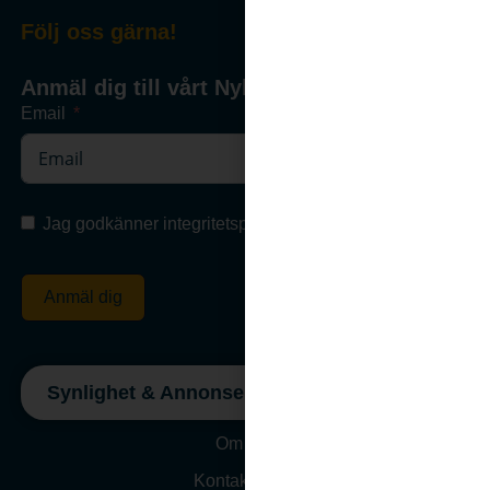
Följ oss gärna!
Anmäl dig till vårt Nyhetsbrev
Email
Jag godkänner integritetspolicyn
Anmäl dig
Synlighet & Annonsering
Om oss
Kontakta Oss