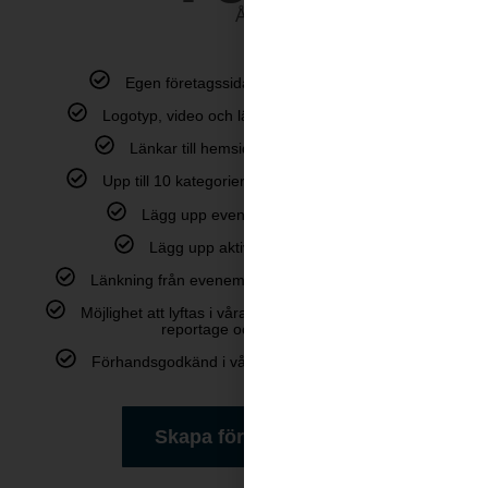
År
Egen företagssida med upp till 15 bilder
Logotyp, video och längre företagsbeskrivning
Länkar till hemsida och sociala medier
Upp till 10 kategorier – du syns på flera ställen
Lägg upp evenemang kostnadsfritt
Lägg upp aktiviteter kostnadsfritt
Länkning från evenemang, aktiviteter och nyheter
Möjlighet att lyftas i våra sociala kanaler, nyhetsbrev,
reportage och intervjuer
Förhandsgodkänd i våra lokala Facebookgrupper
Skapa företagssida