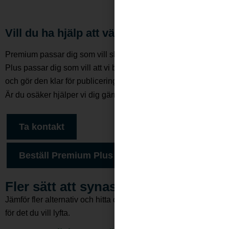
Vill du ha hjälp att välja?
Premium passar dig som vill skapa sidan själv. Premium
Plus passar dig som vill att vi bygger sidan, skriver texten
och gör den klar för publicering.
Är du osäker hjälper vi dig gärna att välja rätt upplägg.
Ta kontakt
Beställ Premium Plus
Fler sätt att synas lokalt
Jämför fler alternativ och hitta det upplägg som passar bäst
för det du vill lyfta.