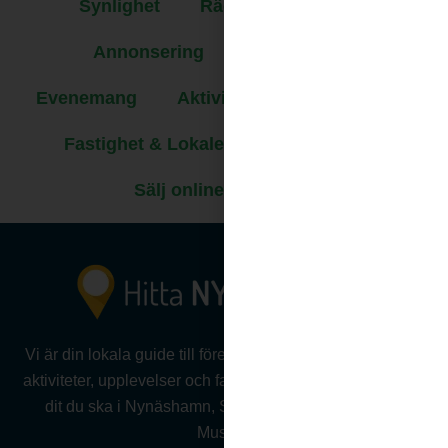
Synlighet
Räckvidd & Kanaler
Annonsering
Företagssida
Evenemang
Aktiviteter
Jobbannons
Fastighet & Lokaler
Redaktionellt
Sälj online
Priser
Vi är din lokala guide till företag, föreningar, evenemang,
aktiviteter, upplevelser och fastigheter .Vi hjälper dig hitta
dit du ska i Nynäshamn, Sorunda, Ösmo, Torö eller
Muskö.