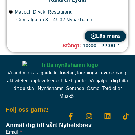
Mat och Dryck
,
Restaurang
Centralgatan 3
,
149 32
Nynäshamn
Läs mera
Stängt
:
10:00 - 22:00
Vi är din lokala guide till företag, föreningar, evenemang,
aktiviteter, upplevelser och fastigheter .Vi hjälper dig hitta
dit du ska i Nynäshamn, Sorunda, Ösmo, Torö eller
Muskö.
Följ oss gärna!
Anmäl dig till vårt Nyhetsbrev
Email