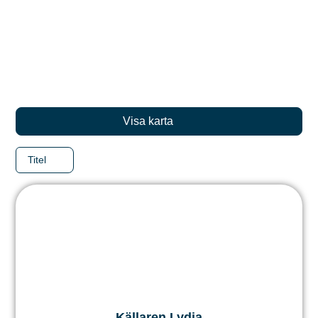
Visa karta
Titel
Källaren Lydia