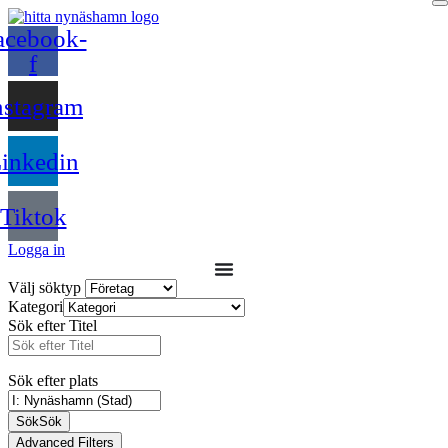
acebook-
f
nstagram
inkedin
Tiktok
Logga in
Välj söktyp
Kategori
Sök efter Titel
Sök efter plats
Sök
Sök
Advanced Filters