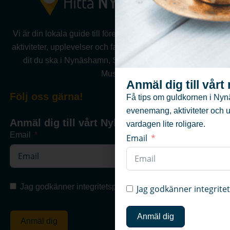
Vi är din lokala guide till företag, föreningar, evenemang,
aktiviteter, upplevelser och fastigheter .Vi hjälper dig hitta
dit du ska i Nynäshamn, Sorunda, Ösmo, Torö eller
Muskö.
Anmäl dig till vår
Följ oss gärna!
Få tips om guldkornen i Nyn
evenemang, aktiviteter och 
Anmäl dig till vårt Nyhetsbrev
vardagen lite roligare.
Email
Email
Jag godkänner integritetspolicyn
Jag godkänner integrite
Anmäl dig
Anmäl dig