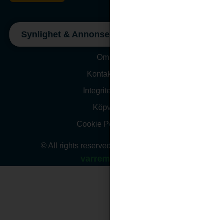
Synlighet & Annonsering
Om oss
Kontakta Oss
Integritetspolicy
Köpvillkor
Cookie Policy (EU)
© All rights reserved. Website design by
varremedia.se