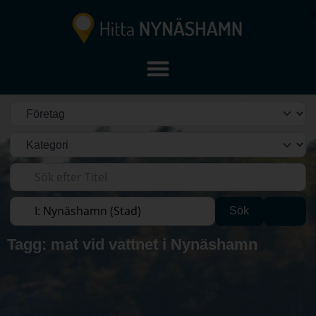
Välj söktyp
Kategori
Sök efter Titel
Sök efter plats
Sök
Adva
Sök
Tagg: mat vid vattnet i Nynäshamn