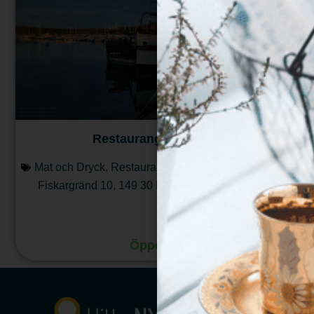
Restaurang M/S Freja
Mat och Dryck
,
Restaurang
Fiskargränd 10
,
149 30
Nynäshamn
Läs mera
Öppet nu
:
11:00 - 01:00