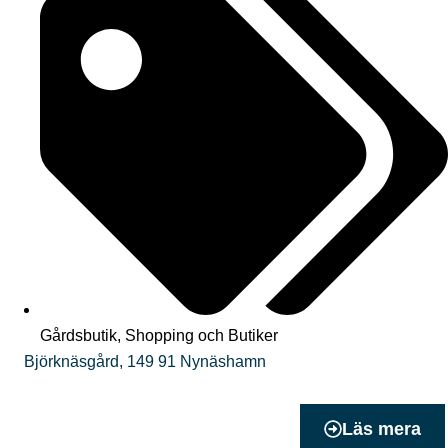
Gårdsbutik
,
Shopping och Butiker
Björknäsgård
,
149 91
Nynäshamn
Läs mera