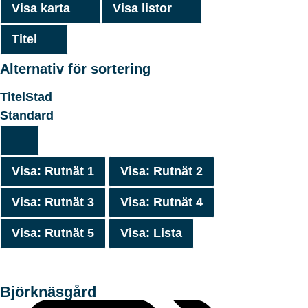
Visa karta
Visa listor
Titel
Alternativ för sortering
Titel
Stad
Standard
Visa: Rutnät 1
Visa: Rutnät 2
Visa: Rutnät 3
Visa: Rutnät 4
Visa: Rutnät 5
Visa: Lista
Björknäsgård