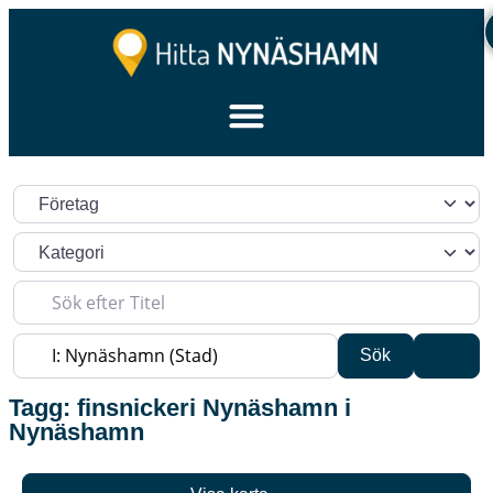
Välj söktyp
Kategori
Sök efter Titel
Sök efter plats
Sök
Adva
Sök
Tagg: finsnickeri Nynäshamn i
Nynäshamn