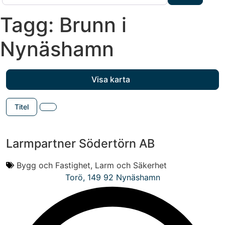
Adv
Tagg: Brunn i
Nynäshamn
Visa karta
Titel
Larmpartner Södertörn AB
Bygg och Fastighet
,
Larm och Säkerhet
Torö
,
149 92
Nynäshamn