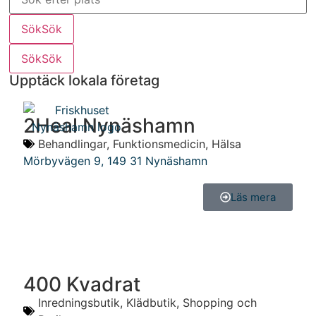
Sök
Sök
Sök
Sök
Upptäck lokala företag
2Heal Nynäshamn
Behandlingar
,
Funktionsmedicin
,
Hälsa
Mörbyvägen 9
,
149 31
Nynäshamn
Läs mera
400 Kvadrat
Inredningsbutik
,
Klädbutik
,
Shopping och