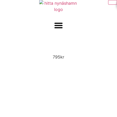
Julbord på Körunda
28 november 2025
18:00
22:00
795kr