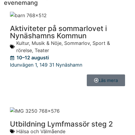
evenemang
Aktiviteter på sommarlovet i
Nynäshamns Kommun
Kultur
,
Musik & Nöje
,
Sommarlov
,
Sport &
rörelse
,
Teater
10–12 augusti
Idunvägen 1
,
149 31
Nynäshamn
Läs mera
Utbildning Lymfmassör steg 2
Hälsa och Välmående