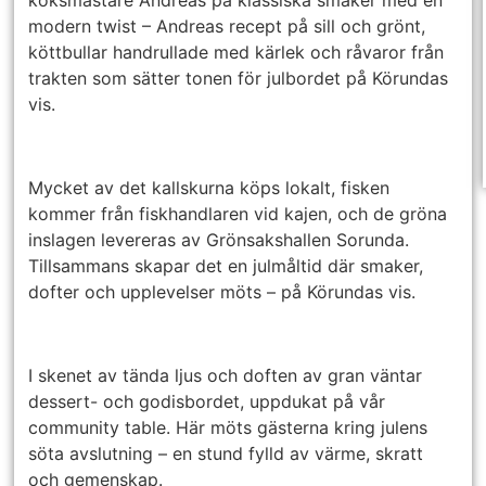
köksmästare Andreas på klassiska smaker med en
modern twist – Andreas recept på sill och grönt,
köttbullar handrullade med kärlek och råvaror från
trakten som sätter tonen för julbordet på Körundas
vis.
Mycket av det kallskurna köps lokalt, fisken
kommer från fiskhandlaren vid kajen, och de gröna
inslagen levereras av Grönsakshallen Sorunda.
Tillsammans skapar det en julmåltid där smaker,
dofter och upplevelser möts – på Körundas vis.
I skenet av tända ljus och doften av gran väntar
dessert- och godisbordet, uppdukat på vår
community table. Här möts gästerna kring julens
söta avslutning – en stund fylld av värme, skratt
och gemenskap.