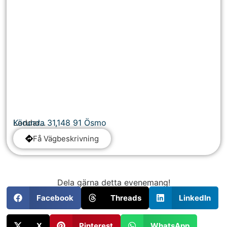
Laddar...
Körunda 31
,
148 91
Ösmo
Få Vägbeskrivning
Dela gärna detta evenemang!
Facebook
Threads
LinkedIn
X
Pinterest
WhatsApp