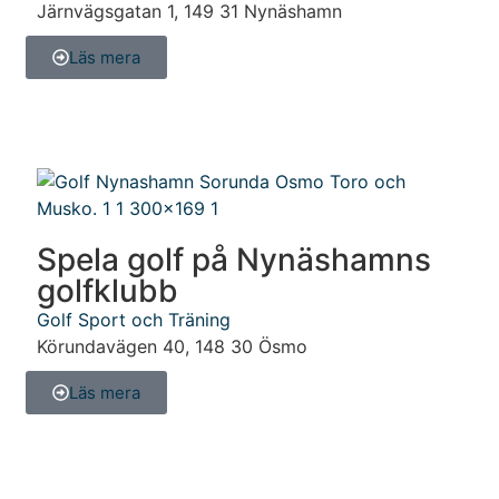
Järnvägsgatan 1
,
149 31
Nynäshamn
Läs mera
Spela golf på Nynäshamns
golfklubb
Golf
Sport och Träning
Körundavägen 40
,
148 30
Ösmo
Läs mera