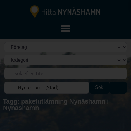
Välj söktyp
Kategori
Sök efter Titel
Sök efter plats
Sök
Adva
Sök
Tagg: paketutlämning Nynäshamn i
Nynäshamn