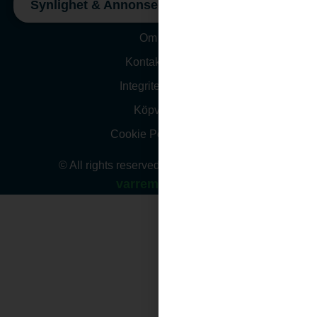
Synlighet & Annonsering
Om oss
Kontakta Oss
Integritetspolicy
Köpvillkor
Cookie Policy (EU)
© All rights reserved. Website design by
varremedia.se