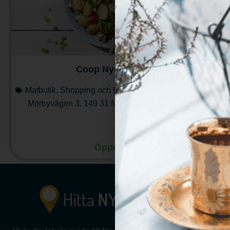
Coop Nynäshamn
Matbutik
,
Shopping och Butiker
Mörbyvägen 3
,
149 31
Nynäshamn
Läs mera
Öppet nu
:
08:00 - 21:00