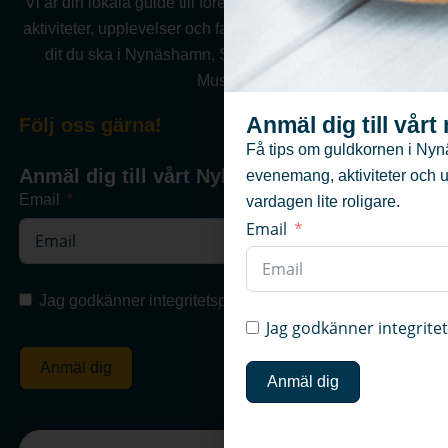
Vi är din lokala guide till företag, föreningar, evenemang,
aktiviteter, upplevelser och fastigheter .Vi hjälper dig hitta
dit du ska i Nynäshamn, Sorunda, Ösmo, Torö eller
Muskö.
Anmäl dig till vår
Följ oss gärna!
Få tips om guldkornen i Nyn
Anmäl dig till vårt Nyhetsbrev
evenemang, aktiviteter och 
Email
vardagen lite roligare.
Email
Jag godkänner integritetspolicyn
Jag godkänner integrite
Anmäl dig
Anmäl dig