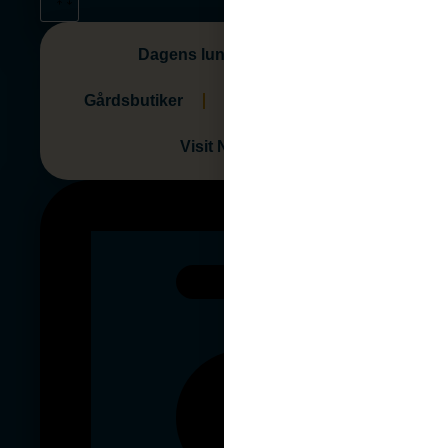
Dagens lunch i Nynäshamn
Gårdsbutiker
Friskhuset Nynäshamn
Visit Nynäshamn