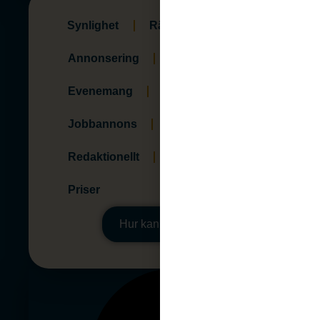
Synlighet
Räckvidd & Kanaler
Annonsering
Företagssida
Evenemang
Aktiviteter
Jobbannons
Fastighet & Lokaler
Redaktionellt
Sälj online
Priser
Hur kan vi hjälpa dig?