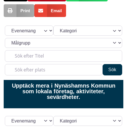
Print
Email
Välj söktyp
Kategori
Sök efter Titel
Sök efter plats
Sök
Sök
Upptäck mera i Nynäshamns Kommun
som lokala företag, aktiviteter,
sevärdheter.
Välj söktyp
Kategori