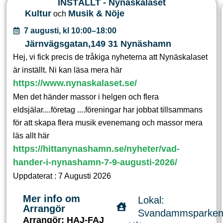
INSTÄLLT - Nynäskalaset
Kultur
Musik & Nöje
och
7 augusti, kl 10:00–18:00
Järnvägsgatan
,
149 31
Nynäshamn
Hej, vi fick precis de tråkiga nyheterna att Nynäskalaset
är inställt. Ni kan läsa mera här
https://www.nynaskalaset.se/
Men det händer massor i helgen och flera
eldsjälar....företag ....föreningar har jobbat tillsammans
för att skapa flera musik evenemang och massor mera
läs allt här
https://hittanynashamn.se/nyheter/vad-
hander-i-nynashamn-7-9-augusti-2026/
Uppdaterat : 7 Augusti 2026
Mer info om
Lokal:
Arrangör
Svandammsparke
Arrangör: HAJ-FAJ