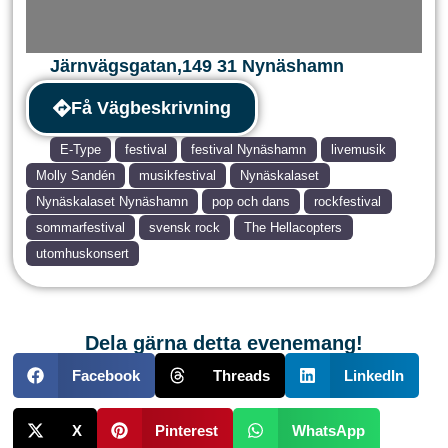
Järnvägsgatan
,
149 31
Nynäshamn
Få Vägbeskrivning
E-Type
festival
festival Nynäshamn
livemusik
Molly Sandén
musikfestival
Nynäskalaset
Nynäskalaset Nynäshamn
pop och dans
rockfestival
sommarfestival
svensk rock
The Hellacopters
utomhuskonsert
Dela gärna detta evenemang!
Facebook
Threads
LinkedIn
X
Pinterest
WhatsApp