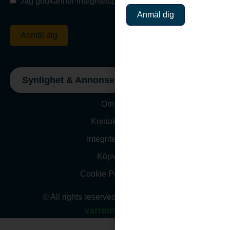
Jag godkänner integritetspolicyn
Anmäl dig
Anmäl dig
Synlighet & Annonsering
Om oss
Kontakta Oss
Integritetspolicy
Köpvillkor
Cookie Policy (EU)
© All rights reserved. Website design by
varremedia.se