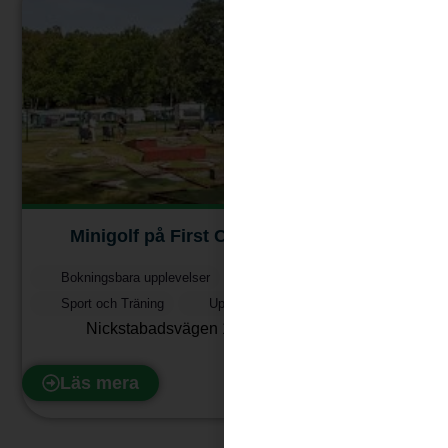
Minigolf på First Camp Nickstabadet
Bokningsbara upplevelser
Minigolf
Sport och Träning
Upplevelser
Nickstabadsvägen 17
,
149 43
Nynäshamn
Läs mera