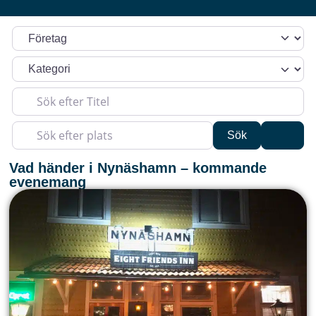
Välj söktyp
Kategori
Sök efter Titel
Sök efter plats
Sök
Advan
Sök
Vad händer i Nynäshamn – kommande
evenemang