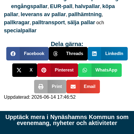
engångspallar
EUR-pall
halvpallar
köpa
,
,
,
pallar
leverans av pallar
pallhämtning
,
,
,
pallkragar
palltransport
sälja pallar
,
,
och
specialpallar
Dela gärna:
Facebook
Threads
LinkedIn
X
Pinterest
WhatsApp
Print
Email
Uppdaterad: 2026-06-14 17:46:52
Upptäck mera i Nynäshamns Kommun som
evenemang, nyheter och aktiviteter