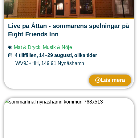
Live på Åttan - sommarens spelningar på
Eight Friends Inn
Mat & Dryck
,
Musik & Nöje
4 tillfällen, 14–29 augusti, olika tider
WV9J+HH
,
149 91
Nynäshamn
Läs mera