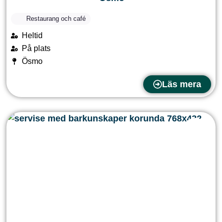
Restaurang och café
Heltid
På plats
Ösmo
Läs mera