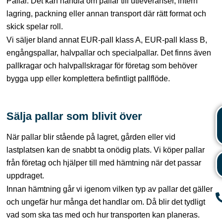
Pallar. Det kan handla om pallar till utleveranser, intern
lagring, packning eller annan transport där rätt format och
skick spelar roll.
La
Vi säljer bland annat EUR-pall klass A, EUR-pall klass B,
engångspallar, halvpallar och specialpallar. Det finns även
pallkragar och halvpallskragar för företag som behöver
bygga upp eller komplettera befintligt pallflöde.
Sälja pallar som blivit över
När pallar blir stående på lagret, gården eller vid
lastplatsen kan de snabbt ta onödig plats. Vi köper pallar
från företag och hjälper till med hämtning när det passar
uppdraget.
Innan hämtning går vi igenom vilken typ av pallar det gäller
och ungefär hur många det handlar om. Då blir det tydligt
vad som ska tas med och hur transporten kan planeras.