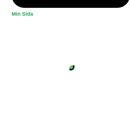
Min Sida
Sjömacken Nynäshamn
Fiskargränd 10 Nynäshamn 149 30