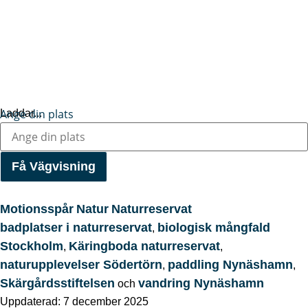
Ange din plats
Laddar...
Få Vägvisning
Motionsspår
Natur
Naturreservat
badplatser i naturreservat
biologisk mångfald
,
Stockholm
Käringboda naturreservat
,
,
naturupplevelser Södertörn
paddling Nynäshamn
,
,
Skärgårdsstiftelsen
vandring Nynäshamn
och
Uppdaterad: 7 december 2025