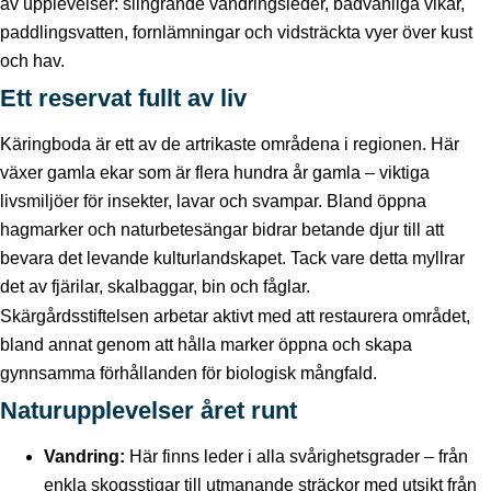
av upplevelser: slingrande vandringsleder, badvänliga vikar,
paddlingsvatten, fornlämningar och vidsträckta vyer över kust
och hav.
Ett reservat fullt av liv
Käringboda är ett av de artrikaste områdena i regionen. Här
växer gamla ekar som är flera hundra år gamla – viktiga
livsmiljöer för insekter, lavar och svampar. Bland öppna
hagmarker och naturbetesängar bidrar betande djur till att
bevara det levande kulturlandskapet. Tack vare detta myllrar
det av fjärilar, skalbaggar, bin och fåglar.
Skärgårdsstiftelsen arbetar aktivt med att restaurera området,
bland annat genom att hålla marker öppna och skapa
gynnsamma förhållanden för biologisk mångfald.
Naturupplevelser året runt
Vandring:
Här finns leder i alla svårighetsgrader – från
enkla skogsstigar till utmanande sträckor med utsikt från