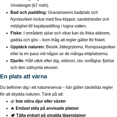
Vinsberget (67 möh).
Bad och paddling:
Gravamarens badplats och
Nynäsviken lockar med fina klippor, sandstränder och
möjlighet till kajakpaddling i lugna vatten.
Fiske:
I områdets sjöar och vikar kan du fiska abborre,
gädda och gös – kom ihåg att regler gäller för fisket.
Upptäck naturen:
Besök Jättegrytorna, Rumpsaxgrottan
eller ta en paus vid någon av de många eldplatserna.
Djurliv:
Håll utkik efter älg, vildsvin, räv, rovfåglar, fjärilar
och den sällsynta ekoxen.
En plats att värna
Du befinner dig i ett naturreservat – här gäller särskilda regler
för att skydda naturen. Tänk på att:
🌿
Inte störa djur eller växter
🔥
Endast elda på anvisade platser
🏕️
Tälta enbart på utvalda lägerplatser