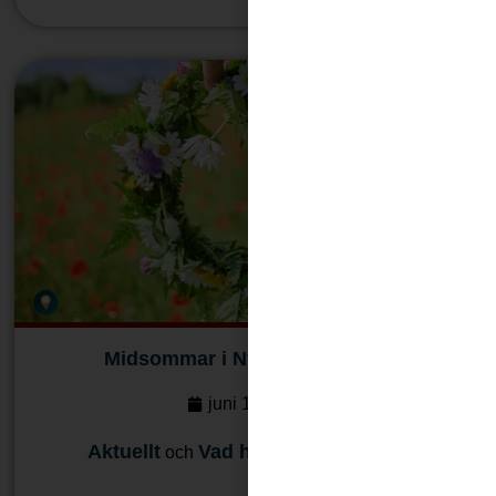
Midsommar i Nynäshamn 2026
juni 16, 2026
Aktuellt
Vad händer i Nynäshamn
och