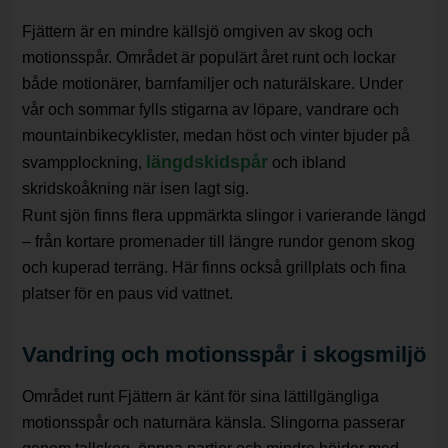
Fjättern är en mindre källsjö omgiven av skog och
motionsspår. Området är populärt året runt och lockar
både motionärer, barnfamiljer och naturälskare. Under
vår och sommar fylls stigarna av löpare, vandrare och
mountainbikecyklister, medan höst och vinter bjuder på
längdskidspår
svampplockning,
och ibland
skridskoåkning när isen lagt sig.
Runt sjön finns flera uppmärkta slingor i varierande längd
– från kortare promenader till längre rundor genom skog
och kuperad terräng. Här finns också grillplats och fina
platser för en paus vid vattnet.
Vandring och motionsspår i skogsmiljö
Området runt Fjättern är känt för sina lättillgängliga
motionsspår och naturnära känsla. Slingorna passerar