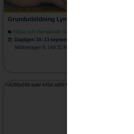
Grundutbildning Lymfmassör
Hälsa och Välmående
,
Kurser & workshops
Dagligen 10–13 september, kl 09:30–17:30
Mörbyvägen 9
,
149 31
Nynäshamn
Läs mera