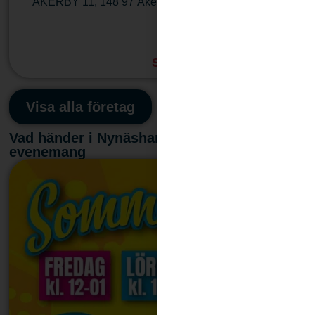
ÅKERBY 11
,
148 97
Åkerby
Läs mera
Stängt
:
11:00 - 16:00
Visa alla företag
Vad händer i Nynäshamn – kommande
evenemang