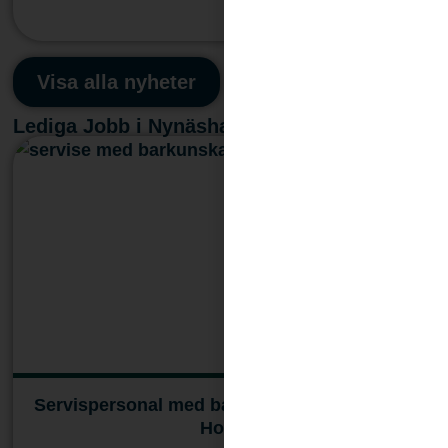
Läs mera
Visa alla nyheter
Lediga Jobb i Nynäshamn
Servispersonal med barkunskap till Körunda
Hotell