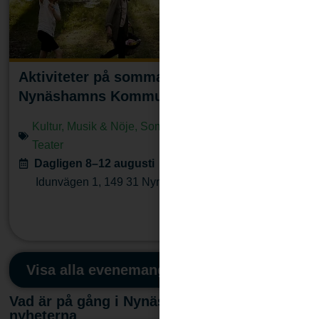
Aktiviteter på sommarlovet i
Nynäshamns Kommun
Kultur
,
Musik & Nöje
,
Sommarlov
,
Sport & rörelse
,
Teater
Dagligen 8–12 augusti
Idunvägen 1
,
149 31
Nynäshamn
Läs mera
Visa alla evenemang
Vad är på gång i Nynäshamn? Senaste
nyheterna