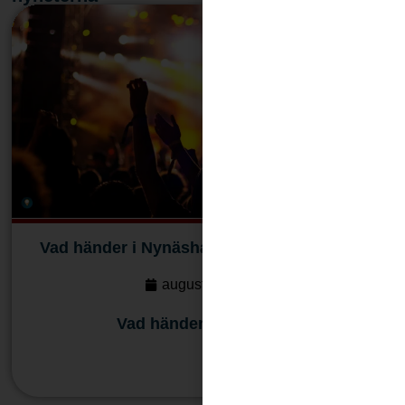
Vad händer i Nynäshamn 7–9 augusti 2026
augusti 7, 2026
Vad händer i Nynäshamn
Läs mera