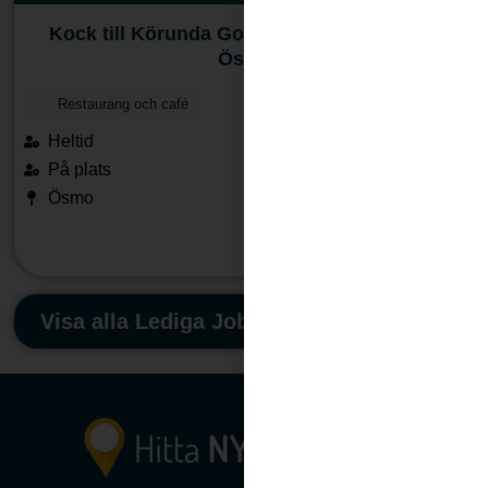
Kock till Körunda Golf & Konferenshotell i
Ösmo
Restaurang och café
Heltid
På plats
Ösmo
Läs mera
Visa alla Lediga Jobb