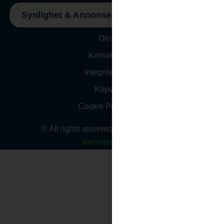
Synlighet & Annonsering
Om oss
Kontakta Oss
Integritetspolicy
Köpvillkor
Cookie Policy (EU)
© All rights reserved. Website design by
varremedia.se