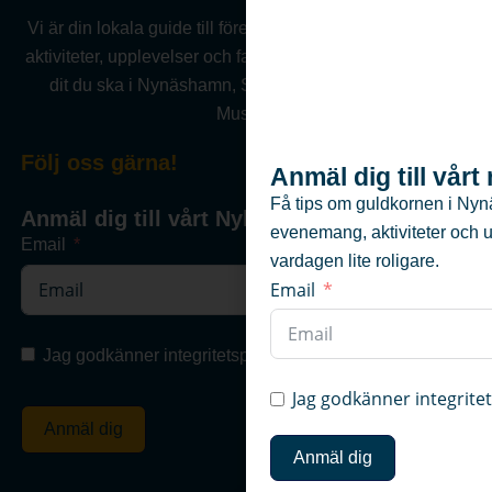
Vi är din lokala guide till företag, föreningar, evenemang,
aktiviteter, upplevelser och fastigheter .Vi hjälper dig hitta
dit du ska i Nynäshamn, Sorunda, Ösmo, Torö eller
Muskö.
Följ oss gärna!
Anmäl dig till vår
Få tips om guldkornen i Nyn
Anmäl dig till vårt Nyhetsbrev
evenemang, aktiviteter och 
Email
vardagen lite roligare.
Email
Jag godkänner integritetspolicyn
Jag godkänner integrite
Anmäl dig
Anmäl dig