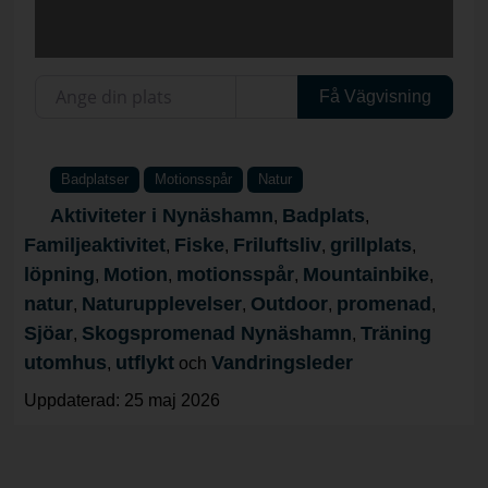
Ange din plats
Få Vägvisning
Badplatser
Motionsspår
Natur
Aktiviteter i Nynäshamn
Badplats
,
,
Familjeaktivitet
Fiske
Friluftsliv
grillplats
,
,
,
,
löpning
Motion
motionsspår
Mountainbike
,
,
,
,
natur
Naturupplevelser
Outdoor
promenad
,
,
,
,
Sjöar
Skogspromenad Nynäshamn
Träning
,
,
utomhus
utflykt
Vandringsleder
,
och
Uppdaterad: 25 maj 2026