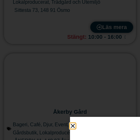
Lokalproducerat
,
Trädgård och Utemiljö
Sittesta 73
,
148 91
Ösmo
Läs mera
Stängt
:
10:00 - 16:00
Åkerby Gård
Bageri
,
Café
,
Djur
,
Event, nöje och Kultur
,
Eventlokal
,
Gårdsbutik
,
Lokalproducerat
,
Shopping och Butiker