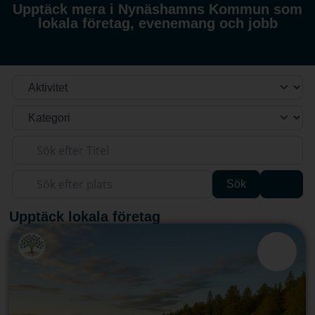
Upptäck mera i Nynäshamns Kommun som
lokala företag, evenemang och jobb
Välj söktyp
Kategori
Sök efter Titel
Sök efter plats
Sök
Advan
Sök
Upptäck lokala företag