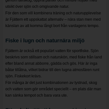
genom tallskog, öppna partier och mindre höjder med
utsikt över sjön och omgivande natur.
För den som vill kombinera träning och naturupplevelse
är Fjättern ett uppskattat alternativ – nära stan men med
känslan av att komma långt bort från vardagens tempo.
Fiske i lugn och naturnära miljö
Fjättern är också ett populärt vatten för sportfiske. Sjön
beskrivs som stillsam och naturskön, med fiske från land
efter bland annat abborre, gädda och gös. Här är inga
båtar tillåtna, vilket bidrar till den lugna atmosfären runt
sjön. Fiskekort krävs.
För många är det just kombinationen av tystnad, skog
och vatten som gör området speciellt – en plats där man
kan sänka tempot och bara vara ute.