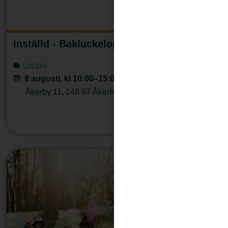
Inställd - Bakluckeloppis på Åkerby Gård
Loppis
8 augusti, kl 10:00–15:00
Åkerby 11
,
148 97
Åkerby
Läs mera