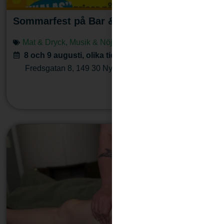
Sommarfest på Bar & Burgers
Mat & Dryck
,
Musik & Nöje
8 och 9 augusti, olika tider
Fredsgatan 8
,
149 30
Nynäshamn
Läs mera