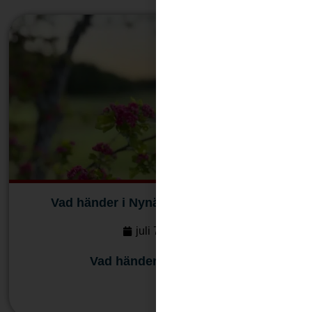
Vad händer i Nynäshamn 7 juli 2026
juli 7, 2026
Vad händer i Nynäshamn
Läs mera