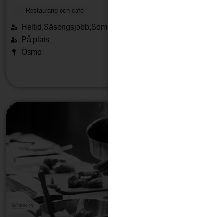
Restaurang och café
Heltid,Säsongsjobb,Sommarjobb
På plats
Ösmo
Läs mera