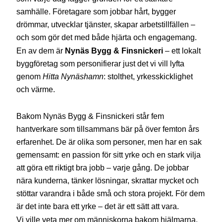
samhälle. Företagare som jobbar hårt, bygger
drömmar, utvecklar tjänster, skapar arbetstillfällen –
och som gör det med både hjärta och engagemang.
En av dem är
Nynäs Bygg & Finsnickeri
– ett lokalt
byggföretag som personifierar just det vi vill lyfta
genom
Hitta Nynäshamn
: stolthet, yrkesskicklighet
och värme.
Bakom Nynäs Bygg & Finsnickeri står fem
hantverkare som tillsammans bär på över femton års
erfarenhet. De är olika som personer, men har en sak
gemensamt: en passion för sitt yrke och en stark vilja
att göra ett riktigt bra jobb – varje gång. De jobbar
nära kunderna, tänker lösningar, skrattar mycket och
stöttar varandra i både små och stora projekt. För dem
är det inte bara ett yrke – det är ett sätt att vara.
Vi ville veta mer om människorna bakom hjälmarna,