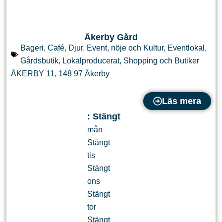
Åkerby Gård
Bageri
,
Café
,
Djur
,
Event, nöje och Kultur
,
Eventlokal
,
Gårdsbutik
,
Lokalproducerat
,
Shopping och Butiker
ÅKERBY 11
,
148 97
Åkerby
Läs mera
:
Stängt
mån
Stängt
tis
Stängt
ons
Stängt
tor
Stängt