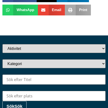
WhatsApp
Email
Print
Välj söktyp
Kategori
Sök efter Titel
Sök efter plats
Sök
Sök