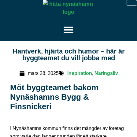
Hantverk, hjärta och humor – här är
byggteamet du vill jobba med
mars 28, 2025
Inspiration
,
Näringsliv
Möt byggteamet bakom
Nynäshamns Bygg &
Finsnickeri
I Nynäshamns kommun finns det mängder av företag
som varje dag lägger grunden för ett starkare