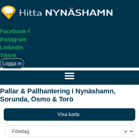
Facebook-f
Instagram
Linkedin
Tiktok
Logga in
Pallar & Pallhantering i Nynäshamn,
Sorunda, Ösmo & Torö
Visa karta
Välj söktyp