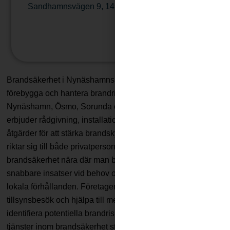
Sandhamnsvägen 9
,
149 51
Nynäshamn
Läs mera
Stängt idag
:
Brandsäkerhet i Nynäshamns kommun handlar om att
förebygga och hantera brandrisker. I områden som
Nynäshamn, Ösmo, Sorunda och Torö finns företag som
erbjuder rådgivning, installation av utrustning och andra
åtgärder för att stärka brandskyddet. Dessa verksamheter
riktar sig till både privatpersoner och företag. Tillgång till
brandsäkerhet nära där man bor eller verkar kan bidra till
snabbare insatser vid behov och en bättre förståelse för
lokala förhållanden. Företagen kan också ge stöd inför
tillsynsbesök och hjälpa till med riskanalyser för att
identifiera potentiella brandrisker. Genom att välja lokala
tjänster inom brandsäkerhet stödjer man det lokala