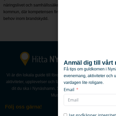
näringslivet och samhällssäkerheten i Nynäshamns
kommun, där kompetensen finns samlad för att möta olika
behov inom brandskydd.
Anmäl dig till vår
Få tips om guldkornen i Nyn
Vi är din lokala guide till företag, föreningar, evenemang,
evenemang, aktiviteter och 
aktiviteter, upplevelser och fastigheter .Vi hjälper dig hitta
vardagen lite roligare.
dit du ska i Nynäshamn, Sorunda, Ösmo, Torö eller
Email
Muskö.
Följ oss gärna!
Jag godkänner integrite