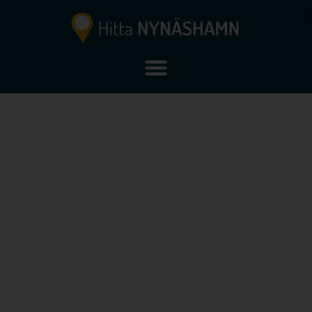
Brandsäkerhet i
Nynäshamn, Sorunda,
Ösmo & Torö