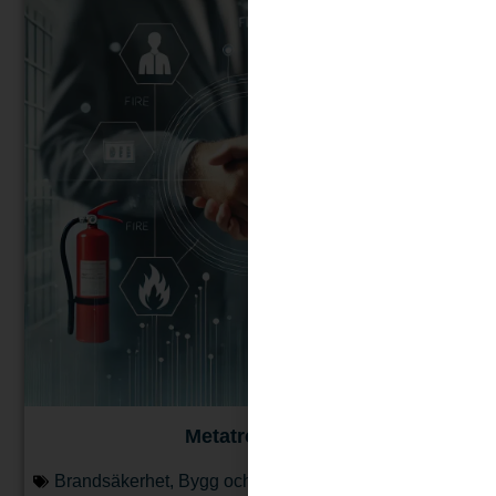
Metatron Fire
Brandsäkerhet
,
Bygg och Fastighet