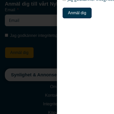
Anmäl dig till vårt Nyhetsbrev
Email
Anmäl dig
Jag godkänner integritetspolicyn
Anmäl dig
Synlighet & Annonsering
Om oss
Kontakta Oss
Integritetspolicy
Köpvillkor