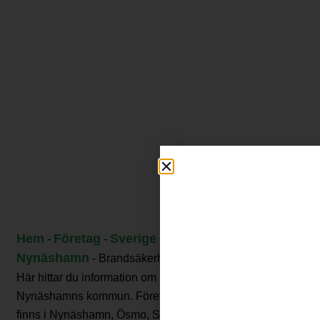
Hem
Företag
Sverige
Stockholms län
-
-
-
-
Nynäshamn
-
Brandsäkerhet
Här hittar du information om brandsäkerhet i
Nynäshamns kommun. Företag inom brandsäkerhet
finns i Nynäshamn, Ösmo, Sorunda och Torö och