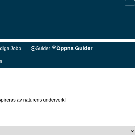
Öppna Guider
diga Jobb
Guider
a
spireras av naturens underverk!