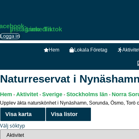
acebook-
Instagram
Linkedin
Tiktok
f
Logga in
Hem
Lokala Företag
Aktivite
Naturreservat i Nynäsham
Hem
Aktivitet
Sverige
Stockholms län
Norra Sor
-
-
-
-
Upplev äkta naturskönhet i Nynäshamn, Sorunda, Ösmo, Torö och
Visa karta
Visa listor
Välj söktyp