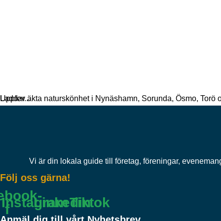
Laddar...
Upplev äkta naturskönhet i Nynäshamn, Sorunda, Ösmo, Torö och
Vi är din lokala guide till företag, föreningar, evenema
Följ oss gärna!
ebook-
Instagram
Linkedin
Tiktok
f
Anmäl dig till vårt Nyhetsbrev