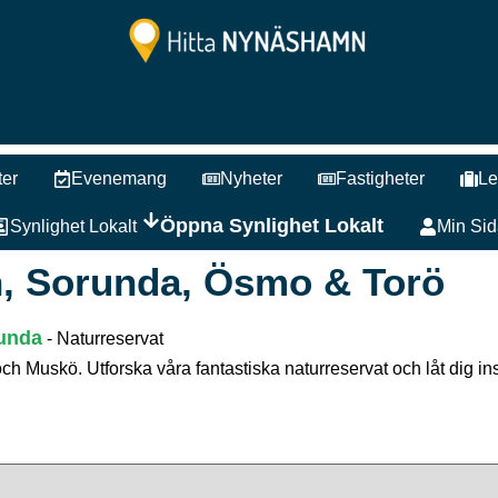
ter
Evenemang
Nyheter
Fastigheter
Le
Öppna Synlighet Lokalt
Synlighet Lokalt
Min Sid
n, Sorunda, Ösmo & Torö
unda
-
Naturreservat
 Muskö. Utforska våra fantastiska naturreservat och låt dig in